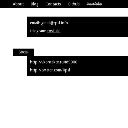
About
Blog
Contacts
Github
Portfolio
email: gmail@rpsl.info
telegram:
rpsl_zlo
Social
http://vkontakte.ru/id9000
http://twitter.com/Rpsl